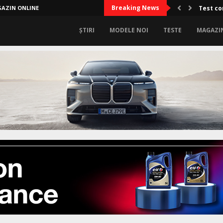
Breaking News
AZIN ONLINE
Test co
ȘTIRI
MODELE NOI
TESTE
MAGAZI