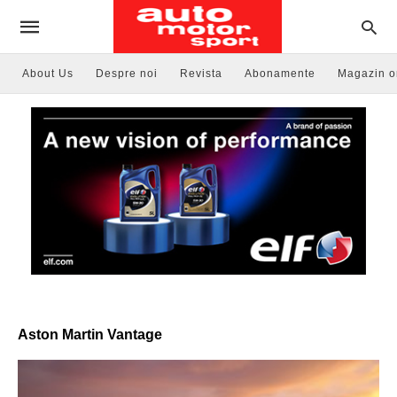
About Us
Despre noi
Revista
Abonamente
Magazin o
Aston Martin Vantage