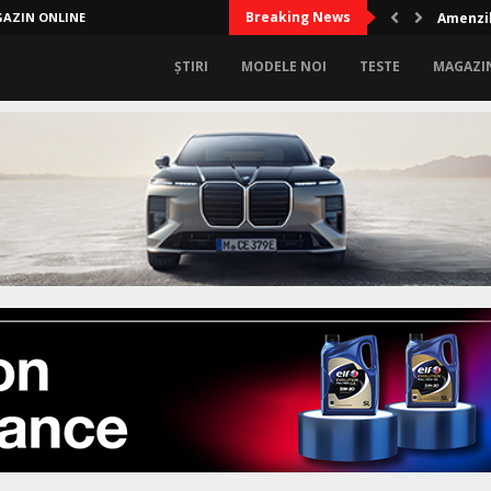
Breaking News
AZIN ONLINE
Amenzil
ȘTIRI
MODELE NOI
TESTE
MAGAZI