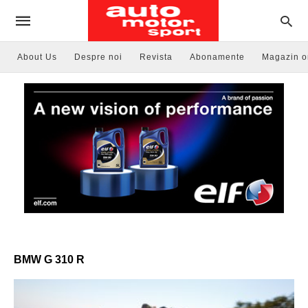
About Us
Despre noi
Revista
Abonamente
Magazin o
BMW G 310 R