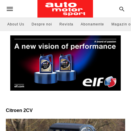
About Us
Despre noi
Revista
Abonamente
Magazin o
Citroen 2CV