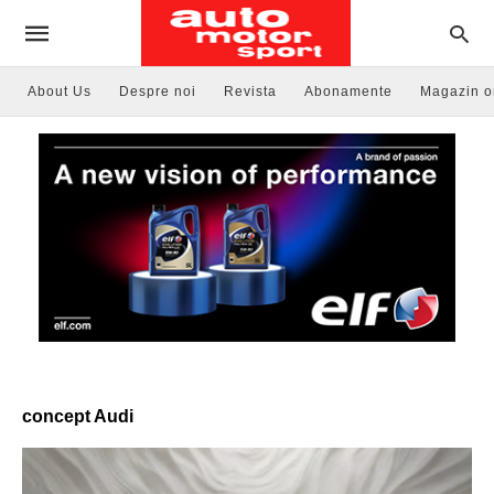
About Us
Despre noi
Revista
Abonamente
Magazin o
concept Audi