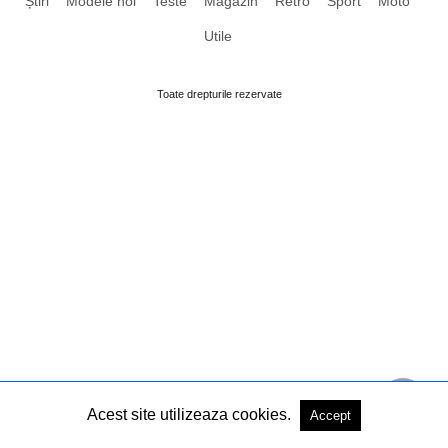
Știri
Modele noi
Teste
Magazin
Retro
Sport
Moto
Utile
Toate drepturile rezervate
Acest site utilizeaza cookies.
Accept