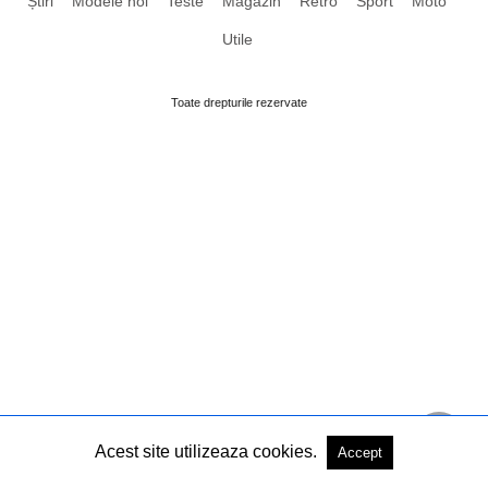
Știri
Modele noi
Teste
Magazin
Retro
Sport
Moto
Utile
Toate drepturile rezervate
Acest site utilizeaza cookies.
Accept