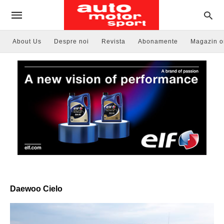
About Us
Despre noi
Revista
Abonamente
Magazin o
Daewoo Cielo