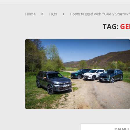
Home
Tags
Posts tagged with "Geely Starray"
TAG:
GE
MAI MUL