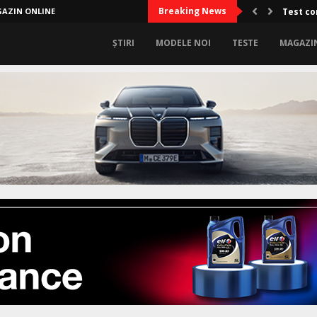
Breaking News
AZIN ONLINE
Test co
ȘTIRI
MODELE NOI
TESTE
MAGAZI