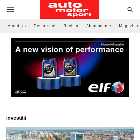
About Us
Despre noi
Revista
Abonamente
Magazin o
investitii