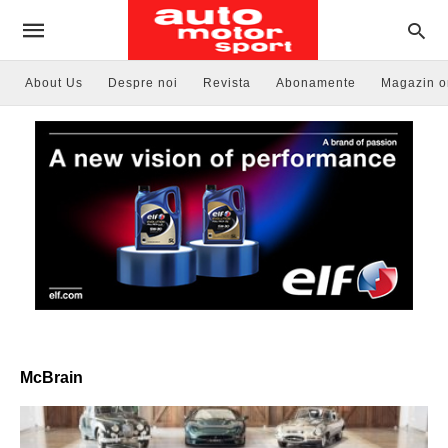
About Us
Despre noi
Revista
Abonamente
Magazin o
McBrain