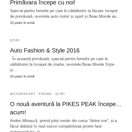
Primăvara începe cu noi!
Special pentru femeile pe care le sărbătorim la fiecare început
de primăvară, revistele auto motor și sport și Beau Monde au…
10 years în urmă
ȘTIRI
Auto Fashion & Style 2016
În această primăvară, special pentru femeile pe care le
sărbătorim la început de martie, revistele Beau Monde Style
și…
10 years în urmă
MOTORSPORT
PROMO
ȘTIRI
O nouă aventură la PIKES PEAK începe…
acum!
Andrei Mitrașcă, primul pilot român din cursa ”dintre nori”, și-a
făcut debutul în noul sezon competițional printre fanii
motorsportului, la…