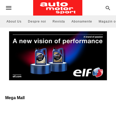
About Us
Despre noi
Revista
Abonamente
Magazin o
Mega Mall