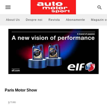
About Us
Despre noi
Revista
Abonamente
Magazin o
Paris Motor Show
ȘTIRI