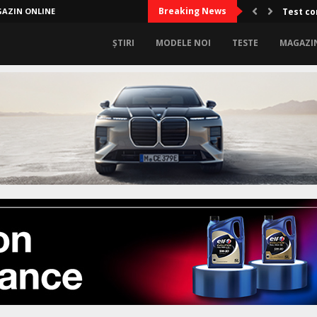
Breaking News
AZIN ONLINE
Test co
ȘTIRI
MODELE NOI
TESTE
MAGAZI