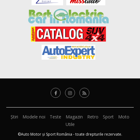
Știri
Modele noi
Teste
Magazin
Retro
Sport
Moto
Utile
©Auto Motor și Sport România - toate drepturile rezervate.