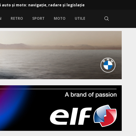
i auto și moto: navigație, radare și legislație
N
RETRO
SPORT
MOTO
UTILE