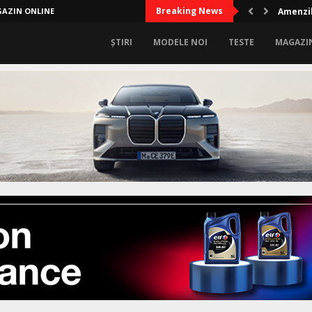
Breaking News
AZIN ONLINE
Amenzil
ȘTIRI
MODELE NOI
TESTE
MAGAZI