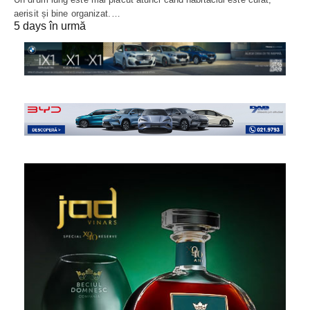
aerisit și bine organizat.…
5 days în urmă