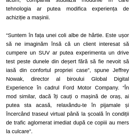
acum, compania studiază modurile în care
tehnologia ar putea modifica experiența de
achiziție a mașinii.
“Suntem în fața unei coli albe de hârtie. Este ușor
să ne imaginăm însă că un client interesat să
cumpere un SUV ar putea experimenta un drive
test peste dunele din deșert fără să fie nevoit să
iasă din confortul propriei case”, spune Jeffrey
Nowak, director al biroului Global Digital
Experience în cadrul Ford Motor Company. “În
mod similar, dacă îți cauți o mașină de oraș, ai
putea sta acasă, relaxându-te în pijamale și
încercând traseul virtual până la școală în condiții
de trafic aglomerat imediat după ce copiii au mers
la culcare”.