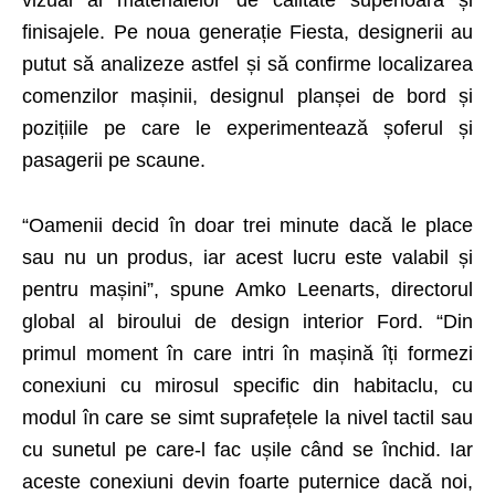
vizual al materialelor de calitate superioară și
finisajele. Pe noua generație Fiesta, designerii au
putut să analizeze astfel și să confirme localizarea
comenzilor mașinii, designul planșei de bord și
pozițiile pe care le experimentează șoferul și
pasagerii pe scaune.
“Oamenii decid în doar trei minute dacă le place
sau nu un produs, iar acest lucru este valabil și
pentru mașini”, spune Amko Leenarts, directorul
global al biroului de design interior Ford. “Din
primul moment în care intri în mașină îți formezi
conexiuni cu mirosul specific din habitaclu, cu
modul în care se simt suprafețele la nivel tactil sau
cu sunetul pe care-l fac ușile când se închid. Iar
aceste conexiuni devin foarte puternice dacă noi,