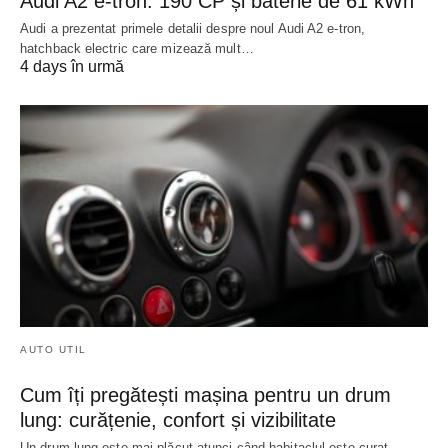
Audi A2 e-tron: 190 CP și baterie de 61 kWh
Audi a prezentat primele detalii despre noul Audi A2 e-tron,
hatchback electric care mizează mult…
4 days în urmă
AUTO UTIL
Cum îți pregătești mașina pentru un drum
lung: curățenie, confort și vizibilitate
Un drum lung este mai plăcut atunci când habitaclul este curat,