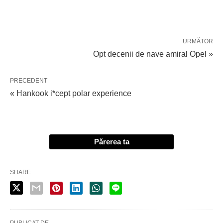
URMĂTOR
Opt decenii de nave amiral Opel »
PRECEDENT
« Hankook i*cept polar experience
Părerea ta
SHARE