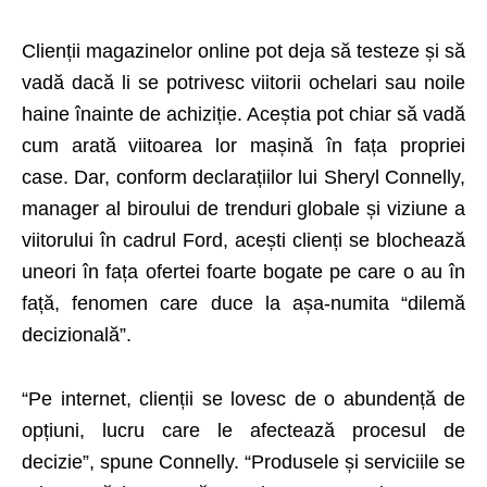
Clienții magazinelor online pot deja să testeze și să
vadă dacă li se potrivesc viitorii ochelari sau noile
haine înainte de achiziție. Aceștia pot chiar să vadă
cum arată viitoarea lor mașină în fața propriei
case. Dar, conform declarațiilor lui Sheryl Connelly,
manager al biroului de trenduri globale și viziune a
viitorului în cadrul Ford, acești clienți se blochează
uneori în fața ofertei foarte bogate pe care o au în
față, fenomen care duce la așa-numita “dilemă
decizională”
.
“Pe internet, clienții se lovesc de o abundență de
opțiuni, lucru care le afectează procesul de
decizie”, spune Connelly. “Produsele și serviciile se