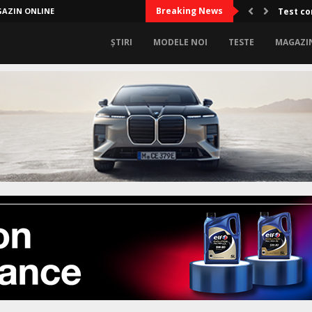
Breaking News
AZIN ONLINE
Test co
ȘTIRI
MODELE NOI
TESTE
MAGAZI