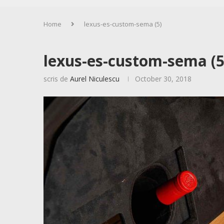
Home
lexus-es-custom-sema (5)
lexus-es-custom-sema (5
scris de
Aurel Niculescu
October 30, 2018