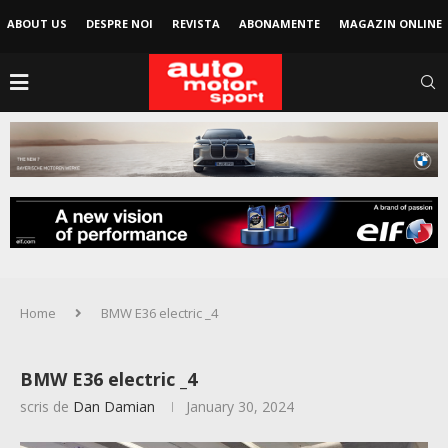
ABOUT US
DESPRE NOI
REVISTA
ABONAMENTE
MAGAZIN ONLINE
Home
BMW E36 electric _4
BMW E36 electric _4
scris de
Dan Damian
January 30, 2024