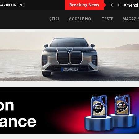
Breaking News
AZIN ONLINE
Amenzil
ȘTIRI
MODELE NOI
TESTE
MAGAZI