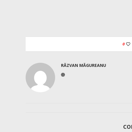
0
RĂZVAN MĂGUREANU
CO