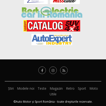
Știri
Modele noi
Teste
Magazin
Retro
Sport
Moto
Utile
©Auto Motor și Sport România - toate drepturile rezervate.