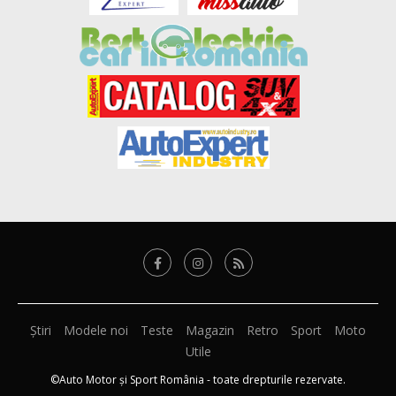
Știri
Modele noi
Teste
Magazin
Retro
Sport
Moto
Utile
©Auto Motor și Sport România - toate drepturile rezervate.