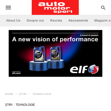
About Us
Despre noi
Revista
Abonamente
Magazin o
HOME
ȘTIRI
TEHNOLOGIE
ȘTIRI
TEHNOLOGIE