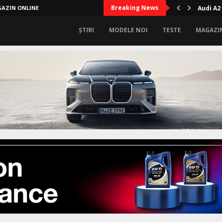
Breaking News
AZIN ONLINE
Audi A2
ȘTIRI
MODELE NOI
TESTE
MAGAZI