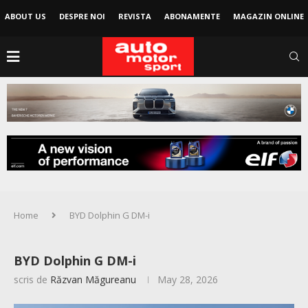
ABOUT US
DESPRE NOI
REVISTA
ABONAMENTE
MAGAZIN ONLINE
Home
BYD Dolphin G DM-i
BYD Dolphin G DM-i
scris de
Răzvan Măgureanu
May 28, 2026