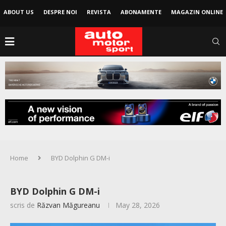
ABOUT US
DESPRE NOI
REVISTA
ABONAMENTE
MAGAZIN ONLINE
Home
BYD Dolphin G DM-i
BYD Dolphin G DM-i
scris de
Răzvan Măgureanu
May 28, 2026