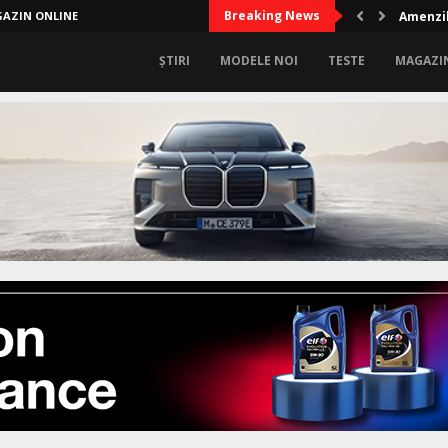
Breaking News
AZIN ONLINE
Amenzil
ȘTIRI
MODELE NOI
TESTE
MAGAZI