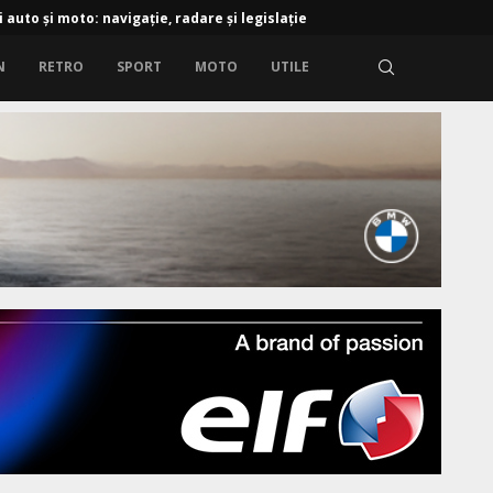
i auto și moto: navigație, radare și legislație
N
RETRO
SPORT
MOTO
UTILE