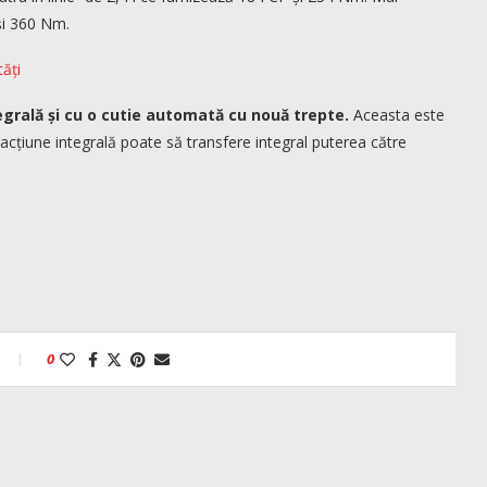
și 360 Nm.
ăți
tegrală și cu o cutie automată cu nouă trepte.
Aceasta este
cțiune integrală poate să transfere integral puterea către
0