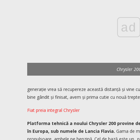
ad
Chrysler 20
generație vrea să recupereze această distanță și vine cu 
bine gândit și finisat, avem și prima cutie cu nouă trep
Fiat preia integral Chrysler
Platforma tehnică a noului Chrysler 200 provine de
în Europa, sub numele de Lancia Flavia.
Gama de mot
propulsoare, ambele pe benzină. Cel de bază este un „pat