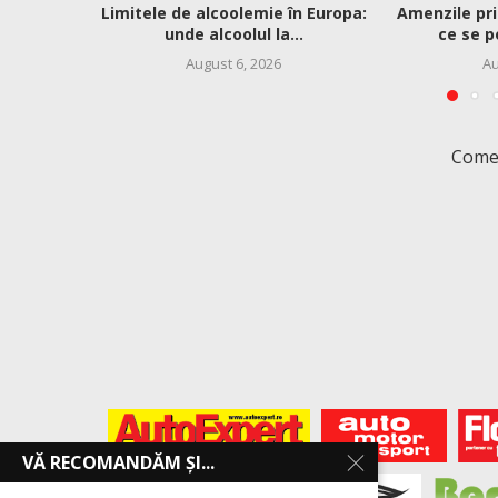
Limitele de alcoolemie în Europa:
Amenzile pri
unde alcoolul la...
ce se p
August 6, 2026
Au
Comen
VĂ RECOMANDĂM ȘI...