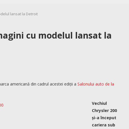
delul lansat la Detroit
magini cu modelul lansat la
rca americană din cadrul acestei ediții a
Salonului auto de la
Vechiul
Chrysler 200
și-a început
cariera sub