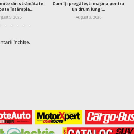
mite din străinătate:
Cum îți pregătești mașina pentru
oate întâmpla...
un drum lung:...
gust 5, 2026
August 3, 2026
tarii închise.