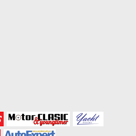
50 de ani de VW Golf GTI –...
Prețuri Skoda Epiq: vers
bază de la...
August 2, 2026
July 27, 2026