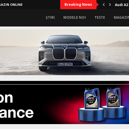
Breaking News
AZIN ONLINE
Audi A2
ȘTIRI
MODELE NOI
TESTE
MAGAZI