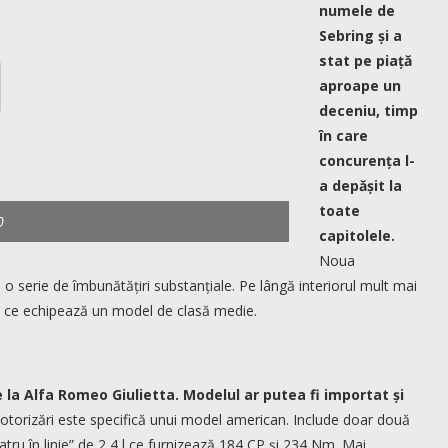
numele de
Sebring și a
stat pe piață
aproape un
deceniu, timp
în care
concurența l-
a depășit la
toate
0
capitolele.
Noua
o serie de îmbunătățiri substanțiale. Pe lângă interiorul mult mai
te ce echipează un model de clasă medie.
 la Alfa Romeo Giulietta. Modelul ar putea fi importat și
orizări este specifică unui model american. Include doar două
ru în linie” de 2,4 l ce furnizează 184 CP și 234 Nm. Mai