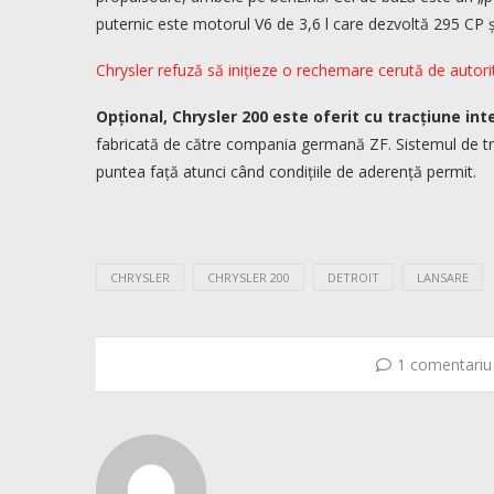
puternic este motorul V6 de 3,6 l care dezvoltă 295 CP 
Chrysler refuză să inițieze o rechemare cerută de autorit
Opțional, Chrysler 200 este oferit cu tracțiune in
fabricată de către compania germană ZF. Sistemul de tra
puntea față atunci când condițiile de aderență permit.
CHRYSLER
CHRYSLER 200
DETROIT
LANSARE
1 comentariu