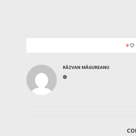
0
RĂZVAN MĂGUREANU
CO