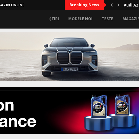
Breaking News
AZIN ONLINE
Audi A2
ȘTIRI
MODELE NOI
TESTE
MAGAZI