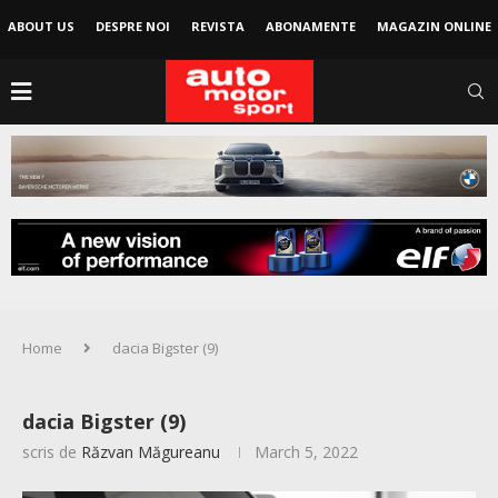
ABOUT US
DESPRE NOI
REVISTA
ABONAMENTE
MAGAZIN ONLINE
Home
dacia Bigster (9)
dacia Bigster (9)
scris de
Răzvan Măgureanu
March 5, 2022