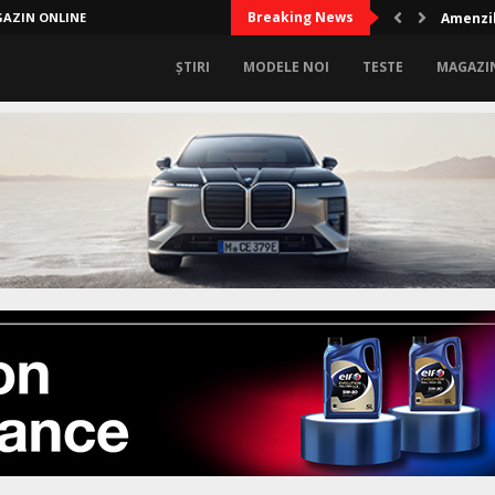
Breaking News
AZIN ONLINE
Audi A2
ȘTIRI
MODELE NOI
TESTE
MAGAZI