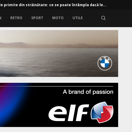
 e-tron: 190 CP și baterie de 61 kWh
N
RETRO
SPORT
MOTO
UTILE