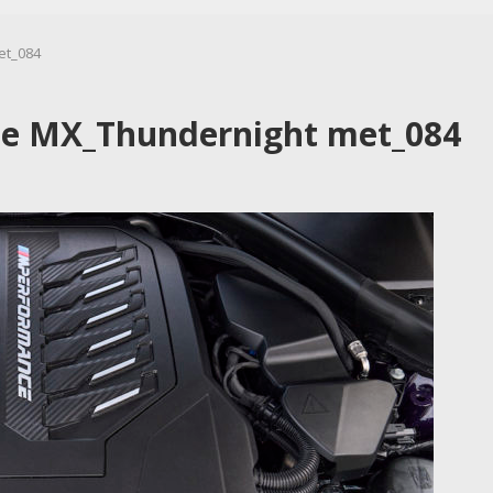
et_084
e MX_Thundernight met_084