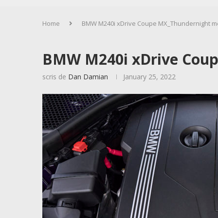
Home
BMW M240i xDrive Coupe MX_Thundernight m
BMW M240i xDrive Coup
scris de
Dan Damian
January 25, 2022