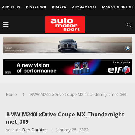
ABOUT US
DESPRE NOI
REVISTA
ABONAMENTE
MAGAZIN ONLINE
Home
BMW M240i xDrive Coupe MX_Thundernight met_089
BMW M240i xDrive Coupe MX_Thundernight
met_089
scris de
Dan Damian
January 25, 2022