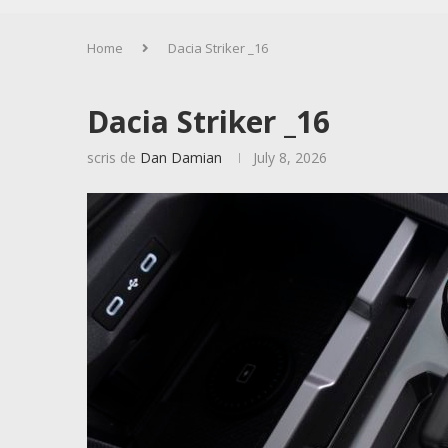
Home
Dacia Striker _16
Dacia Striker _16
scris de
Dan Damian
July 8, 2026