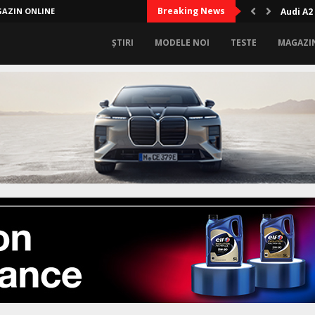
Breaking News
AZIN ONLINE
Audi A2
ȘTIRI
MODELE NOI
TESTE
MAGAZI