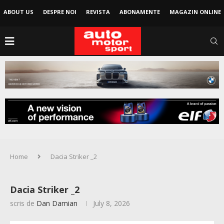
ABOUT US
DESPRE NOI
REVISTA
ABONAMENTE
MAGAZIN ONLINE
Home
Dacia Striker _2
Dacia Striker _2
scris de
Dan Damian
July 8, 2026