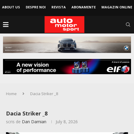
ABOUT US
DESPRE NOI
REVISTA
ABONAMENTE
MAGAZIN ONLINE
Home
Dacia Striker _8
Dacia Striker _8
scris de
Dan Damian
July 8, 2026