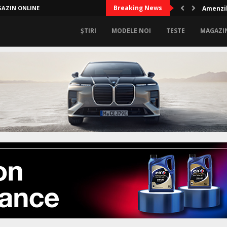
Breaking News
AZIN ONLINE
Amenzil
ȘTIRI
MODELE NOI
TESTE
MAGAZI