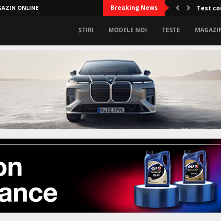
Breaking News
AZIN ONLINE
Test co
ȘTIRI
MODELE NOI
TESTE
MAGAZI