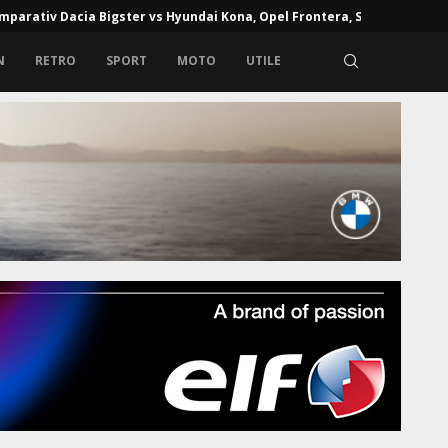
e de alcoolemie în Europa: unde alcoolul la volan poate...
N
RETRO
SPORT
MOTO
UTILE