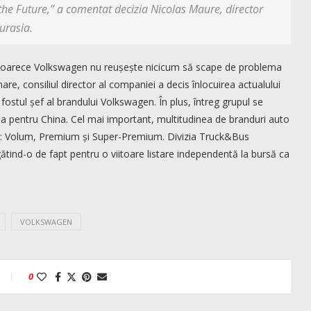
 the Future,” a comentat decizia Nicolas Maure, director
urasia.
 deoarece Volkswagen nu reușește nicicum să scape de problema
re, consiliul director al companiei a decis înlocuirea actualului
ostul șef al brandului Volkswagen. În plus, întreg grupul se
a pentru China. Cel mai important, multitudinea de branduri auto
tăți: Volum, Premium și Super-Premium. Divizia Truck&Bus
tind-o de fapt pentru o viitoare listare independentă la bursă ca
VOLKSWAGEN
0