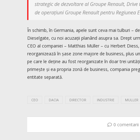
strategic de dezvoltare al Groupe Renault, Drive
de operațiuni Groupe Renault pentru Regiunea E
În schimb, în Germania, apele sunt ceva mai tulburi –
Dieselgate, cu noi acuzații planând asupra sa. Drept urma
CEO al companiei – Matthias Müller – cu Herbert Diess, f
reorganizează în șase zone majore de business, plus un
pe care le deține au fost reorganizate în doar trei uni
primește și ea propria zonă de business, compania pregă
entitate separată.
CEO
DACIA
DIRECTOR
INDUSTRIE
MULLER
0 comentarii