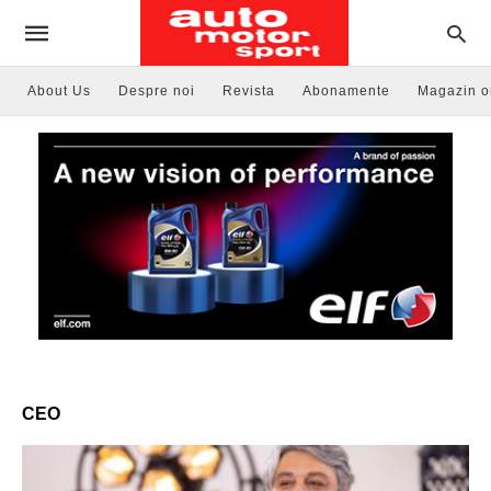
About Us
Despre noi
Revista
Abonamente
Magazin o
CEO