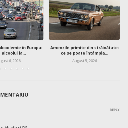
alcoolemie în Europa:
Amenzile primite din străinătate:
alcoolul la...
ce se poate întâmpla...
gust 6, 2026
August 5, 2026
OMENTARIU
REPLY
te Abarth si DS.