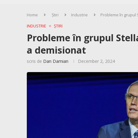
Home
Știri
Industrie
Probleme în grupul 
INDUSTRIE
ȘTIRI
Probleme în grupul Stell
a demisionat
scris de
Dan Damian
December 2, 2024