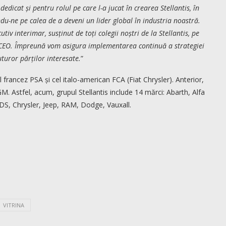
edicat și pentru rolul pe care l-a jucat în crearea Stellantis, în
du-ne pe calea de a deveni un lider global în industria noastră.
iv interimar, susținut de toți colegii noștri de la Stellantis, pe
 CEO. Împreună vom asigura implementarea continuă a strategiei
uturor părților interesate.
”
ul francez PSA și cel italo-american FCA (Fiat Chrysler). Anterior,
M. Astfel, acum, grupul Stellantis include 14 mărci: Abarth, Alfa
DS, Chrysler, Jeep, RAM, Dodge, Vauxall.
VITRINA