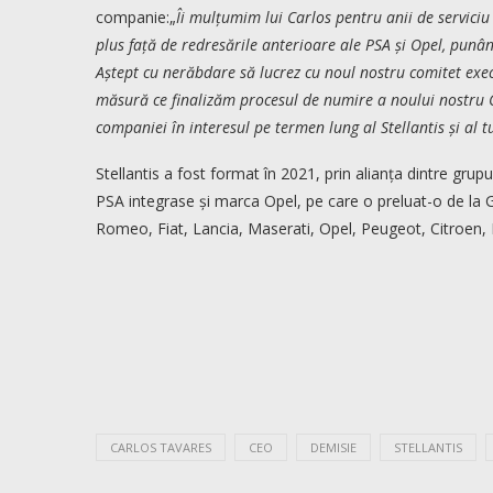
companie:„
Îi mulțumim lui Carlos pentru anii de serviciu d
plus față de redresările anterioare ale PSA și Opel, punân
Aștept cu nerăbdare să lucrez cu noul nostru comitet execut
măsură ce finalizăm procesul de numire a noului nostru
companiei în interesul pe termen lung al Stellantis și al t
Stellantis a fost format în 2021, prin alianța dintre grup
PSA integrase și marca Opel, pe care o preluat-o de la G
Romeo, Fiat, Lancia, Maserati, Opel, Peugeot, Citroen, 
CARLOS TAVARES
CEO
DEMISIE
STELLANTIS