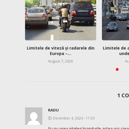
Limitele de viteză și radarele din
Limitele de 
Europa –...
unde 
August 7, 2026
Au
1 C
RADU
December 4, 2024 - 11:53
Eu nu prea inteleg brandurile astea noi crea