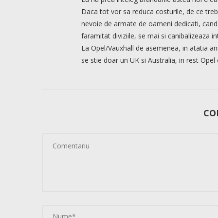
Daca tot vor sa reduca costurile, de ce treb
nevoie de armate de oameni dedicati, cand ai
faramitat diviziile, se mai si canibalizeaza 
La Opel/Vauxhall de asemenea, in atatia ani
se stie doar un UK si Australia, in rest Ope
CO