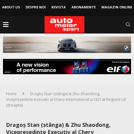
ABOUT US
DESPRE NOI
REVISTA
ABONAMENTE
MAGAZIN ONLINE
Home
Dragoș Stan (stânga) & Zhu Shaodong,
Vicepreședinte Executiv al Chery International și CEO al Regiunii UE
(dreapta)
Dragoș Stan (stânga) & Zhu Shaodong,
Vicepreședinte Executiv al Chery