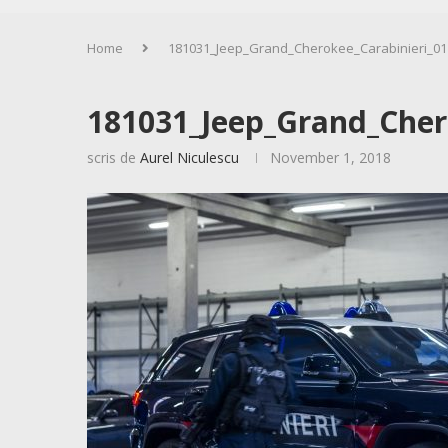
Home
181031_Jeep_Grand_Cherokee_Carabinieri_01
181031_Jeep_Grand_Cher
scris de
Aurel Niculescu
November 1, 2018