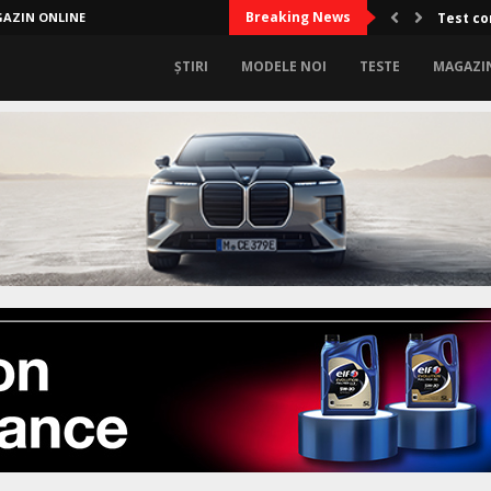
Breaking News
AZIN ONLINE
Limitel
ȘTIRI
MODELE NOI
TESTE
MAGAZI