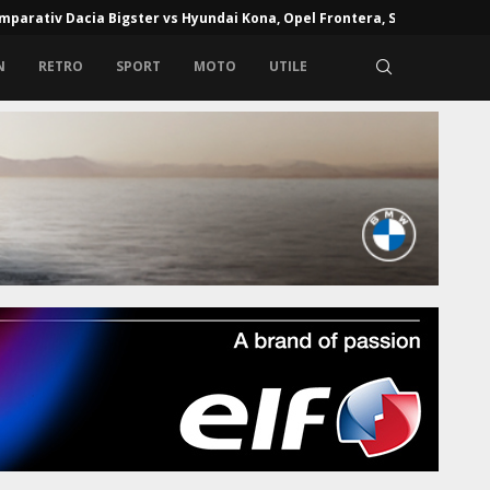
e de alcoolemie în Europa: unde alcoolul la volan poate...
N
RETRO
SPORT
MOTO
UTILE