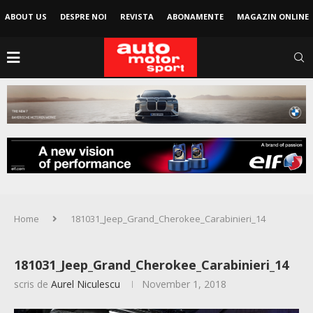
ABOUT US
DESPRE NOI
REVISTA
ABONAMENTE
MAGAZIN ONLINE
Home
181031_Jeep_Grand_Cherokee_Carabinieri_14
181031_Jeep_Grand_Cherokee_Carabinieri_14
scris de
Aurel Niculescu
November 1, 2018