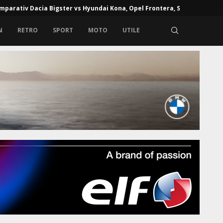
omparativ Dacia Bigster vs Hyundai Kona, Opel Frontera, Skoda...
ele de alcoolemie în Europa: unde alcoolul la volan poate...
N
RETRO
SPORT
MOTO
UTILE