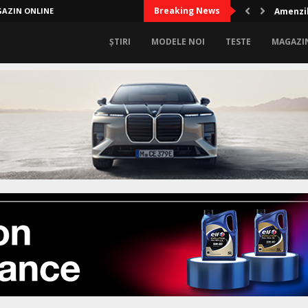
Breaking News
AZIN ONLINE
Amenzil
ȘTIRI
MODELE NOI
TESTE
MAGAZI