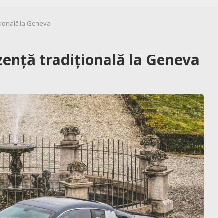
țională la Geneva
zență tradițională la Geneva