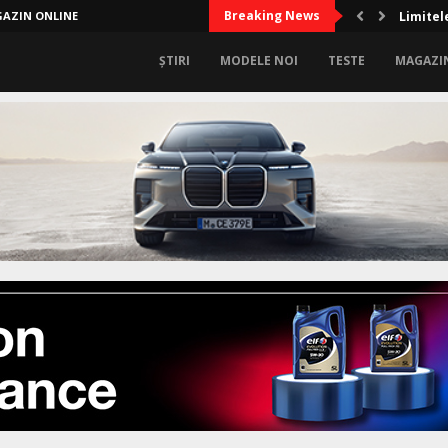
Breaking News
AZIN ONLINE
Limitel
ȘTIRI
MODELE NOI
TESTE
MAGAZI