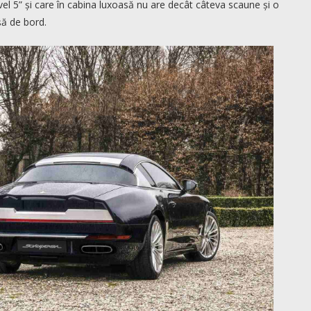
el 5” și care în cabina luxoasă nu are decât câteva scaune și o
șă de bord.