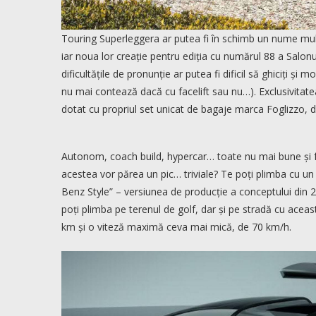
Touring Superleggera ar putea fi în schimb un nume mult
iar noua lor creație pentru ediția cu numărul 88 a Salon
dificultățile de pronunție ar putea fi dificil să ghiciți 
nu mai contează dacă cu facelift sau nu…). Exclusivitate
dotat cu propriul set unicat de bagaje marca Foglizzo, 
Autonom, coach build, hypercar… toate nu mai bune și fr
acestea vor părea un pic… triviale? Te poți plimba cu un
Benz Style” – versiunea de producție a conceptului din 2
poți plimba pe terenul de golf, dar și pe stradă cu acea
km și o viteză maximă ceva mai mică, de 70 km/h.