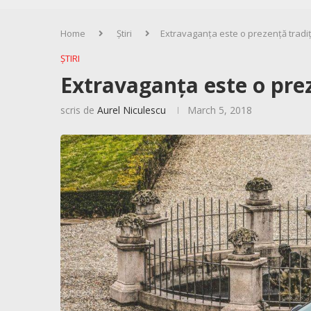
Home
Știri
Extravaganța este o prezență tradi
ȘTIRI
Extravaganța este o pre
scris de
Aurel Niculescu
March 5, 2018