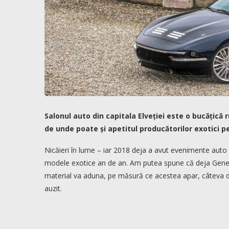
Salonul auto din capitala Elveției este o bucățică r
de unde poate și apetitul producătorilor exotici 
Nicăieri în lume – iar 2018 deja a avut evenimente auto
modele exotice an de an. Am putea spune că deja Geneva
material va aduna, pe măsură ce acestea apar, câteva d
auzit.