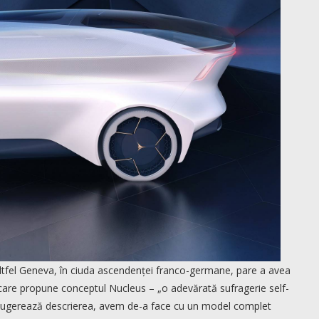
altfel Geneva, în ciuda ascendenței franco-germane, pare a avea
, care propune conceptul Nucleus – „o adevărată sufragerie self-
um sugerează descrierea, avem de-a face cu un model complet