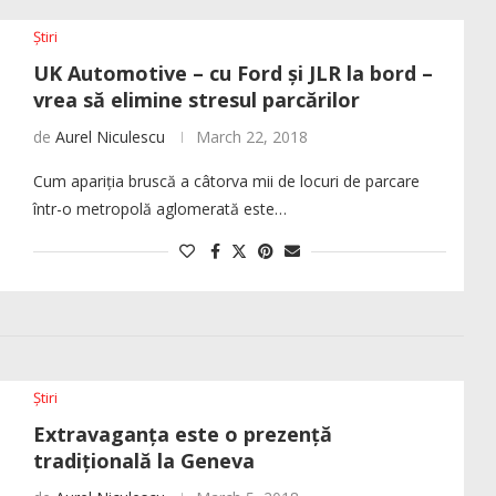
Știri
UK Automotive – cu Ford și JLR la bord –
vrea să elimine stresul parcărilor
de
Aurel Niculescu
March 22, 2018
Cum apariția bruscă a câtorva mii de locuri de parcare
într-o metropolă aglomerată este…
Știri
Extravaganța este o prezență
tradițională la Geneva