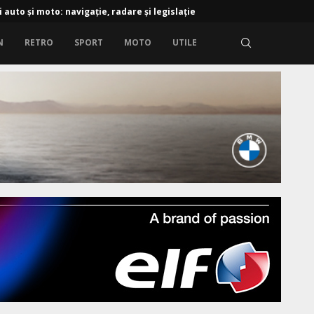
 de viteză și radarele din Europa – diferențe și...
cații auto și moto: navigație, radare și legislație
N
RETRO
SPORT
MOTO
UTILE