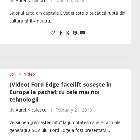
de
Aurel Niculescu
March 5, 2018
Salonul auto din capitala Elveției este o bucățică ruptă din
cultura țării – neutru…
Știri
Video
(Video) Ford Edge facelift sosește în
Europa la pachet cu cele mai noi
tehnologii
de
Aurel Niculescu
February 21, 2018
Versiunea „remasterizată” la jumătatea carierei actualei
generații a SUV-ului Ford Edge a fost prezentată…