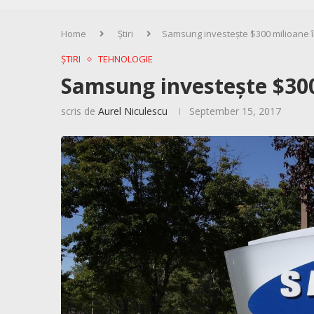
Home
Știri
Samsung investește $300 milioane 
ȘTIRI
TEHNOLOGIE
Samsung investește $30
scris de
Aurel Niculescu
September 15, 2017