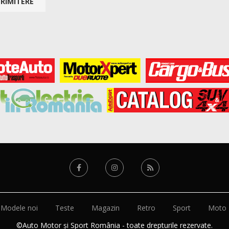
Modele noi
Teste
Magazin
Retro
Sport
Moto
©Auto Motor și Sport România - toate drepturile rezervate.