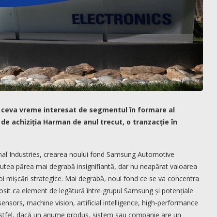
e ceva vreme interesat de segmentul în formare al
 de achiziția Harman de anul trecut, o tranzacție în
al Industries, crearea noului fond Samsung Automotive
putea părea mai degrabă insignifiantă, dar nu neapărat valoarea
i noi mișcări strategice. Mai degrabă, noul fond ce se va concentra
osit ca element de legătură între grupul Samsung și potențiale
ensors, machine vision, artificial intelligence, high-performance
 Astfel, dacă un anume produs, sistem sau companie are un