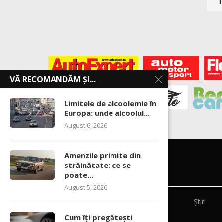
VĂ RECOMANDĂM ȘI...
Limitele de alcoolemie în
Europa: unde alcoolul...
August 6, 2026
Amenzile primite din
străinătate: ce se
poate...
August 5, 2026
Știri
Cum îți pregătești