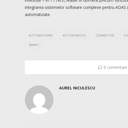
investiție – în TTTech, leader în domenii precum functio
integrarea sistemelor software complexe pentru ADAS (
automatizate.
AUTOMATIZARE
AUTONOMOUS
CONNECTED
F
SMART
0 comentarii
AUREL NICULESCU