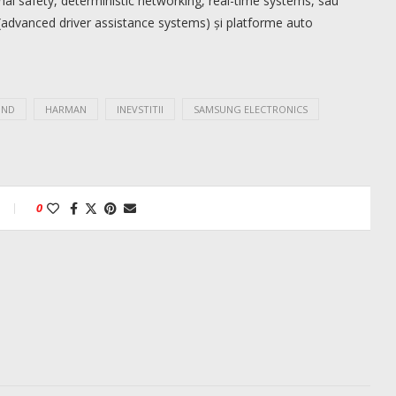
nal safety, deterministic networking, real-time systems, sau
advanced driver assistance systems) și platforme auto
OND
HARMAN
INEVSTITII
SAMSUNG ELECTRONICS
0