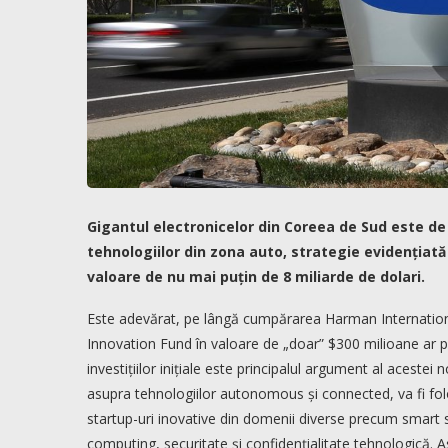
Gigantul electronicelor din Coreea de Sud este d
tehnologiilor din zona auto, strategie evidențiată
valoare de nu mai puțin de 8 miliarde de dolari.
Este adevărat, pe lângă cumpărarea Harman Internation
Innovation Fund în valoare de „doar” $300 milioane ar 
investițiilor inițiale este principalul argument al aceste
asupra tehnologiilor autonomous și connected, va fi fol
startup-uri inovative din domenii diverse precum smart s
computing, securitate și confidențialitate tehnologică.