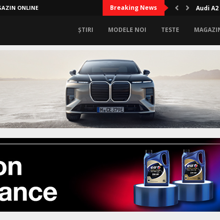
Breaking News
AZIN ONLINE
Audi A2
ȘTIRI
MODELE NOI
TESTE
MAGAZI