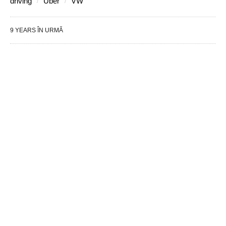
driving
Uber
VW
9 YEARS ÎN URMĂ